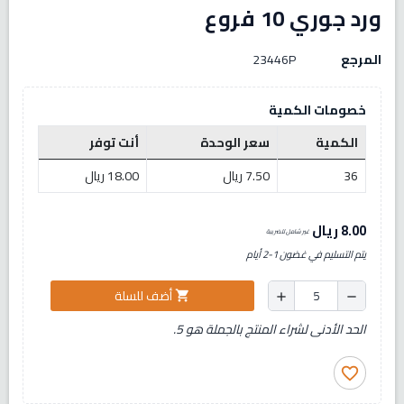
ورد جوري 10 فروع
المرجع
23446P
خصومات الكمية
الكمية
سعر الوحدة
أنت توفر
36
7.50 ريال
18.00 ريال
8.00 ريال
غير شامل للضريبة
يتم التسليم في غضون 1-2 أيام
أضف للسلة
shopping_cart
add
remove
الحد الأدنى لشراء المنتج بالجملة هو 5.
favorite_border