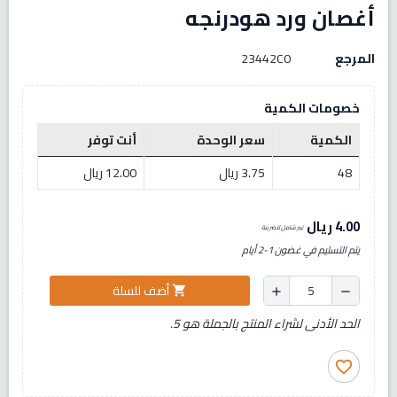
أغصان ورد هودرنجه
المرجع
23442C0
خصومات الكمية
الكمية
سعر الوحدة
أنت توفر
48
3.75 ريال
12.00 ريال
4.00 ريال
غير شامل للضريبة
يتم التسليم في غضون 1-2 أيام
أضف للسلة
shopping_cart
add
remove
الحد الأدنى لشراء المنتج بالجملة هو 5.
favorite_border