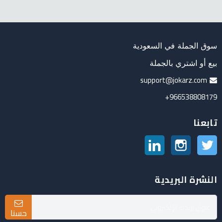
سوق الجملة في السعودية
بيع أو اشتري بالجملة
support@jokarz.com
966538808179+
تابعنا
تويتر
انستغرام
لينكدين
النشرة البريدية
حسنا