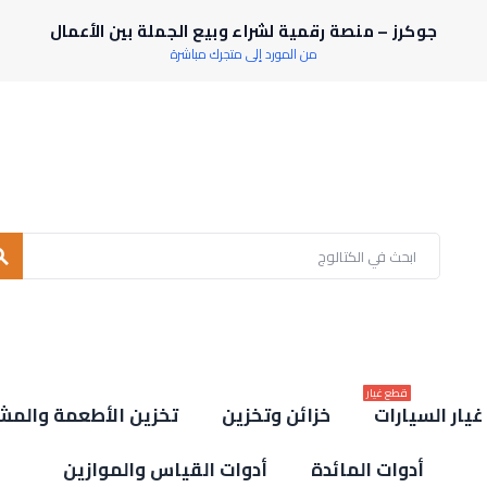
جوكرز – منصة رقمية لشراء وبيع الجملة بين الأعمال
من المورد إلى متجرك مباشرة
rch
قطع غيار
يار السيارات
خزائن وتخزين
تخزين الأطعمة والمش
أدوات المائدة
أدوات القياس والموازين