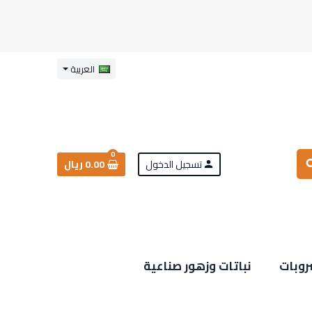
العربية
0
تسجيل الدخول
0.00 ريال
sea
person
روبات
نباتات وزهور صناعية