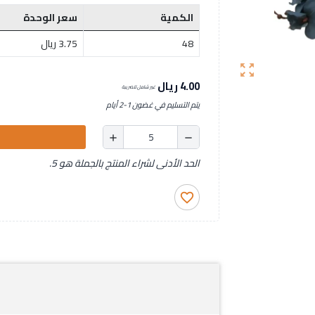
الكمية
سعر الوحدة
48
3.75 ريال
zoom_out_map
4.00 ريال
غير شامل للضريبة
يتم التسليم في غضون 1-2 أيام
add
remove
الحد الأدنى لشراء المنتج بالجملة هو 5.
favorite_border