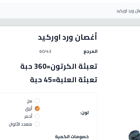
ن ورد اوركيد
أغصان ورد اوركيد
المرجع
60/43
تعبئة الكرتون=360 حبة
تعبئة العلبة=45 حبة
بيج
أزرق
check
لون:
أحمر
متعدد الألوان
خصومات الكمية