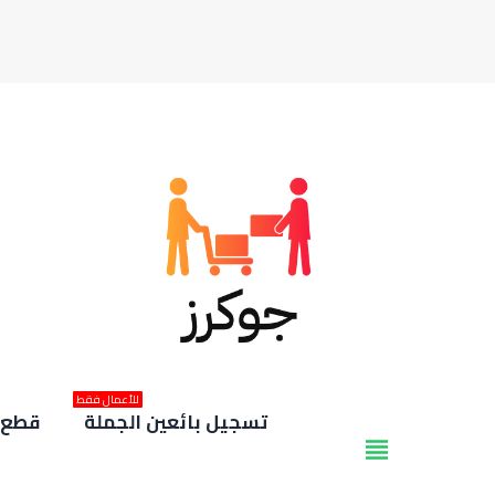
للأعمال فقط
تسجيل بائعين الجملة
قطع غ
view_headline