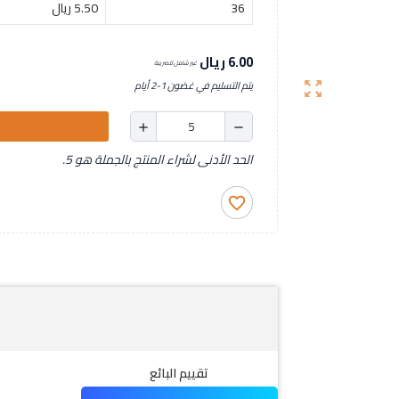
36
5.50 ريال
6.00 ريال
غير شامل للضريبة
يتم التسليم في غضون 1-2 أيام
zoom_out_map
add
remove
الحد الأدنى لشراء المنتج بالجملة هو 5.
favorite_border
تقييم البائع