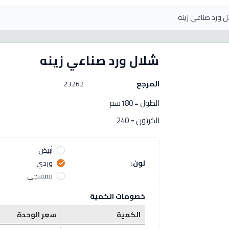
 ورد صناعي زينه
شلال ورد صناعي زينه
المرجع
23262
الطول = 180سم
الكرتون = 240
أبيض
لون:
وردي
check
بنفسجي
خصومات الكمية
الكمية
سعر الوحدة