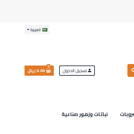
العربية
0
تسجيل الدخول
0.00 ريال
sea
person
روبات
نباتات وزهور صناعية