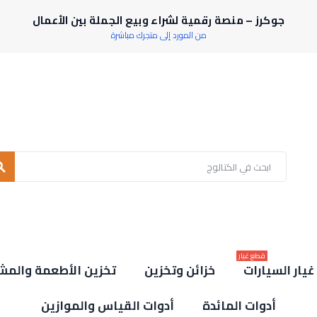
جوكرز – منصة رقمية لشراء وبيع الجملة بين الأعمال
من المورد إلى متجرك مباشرة
rch
قطع غيار
يار السيارات
خزائن وتخزين
تخزين الأطعمة والمش
أدوات المائدة
أدوات القياس والموازين