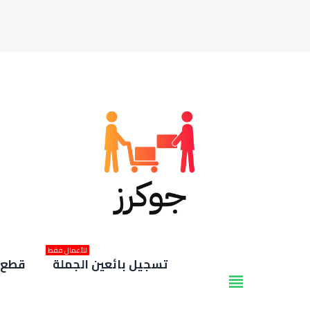
للأعمال فقط
تسجيل بائعين الجملة
قطع غ
view_headline