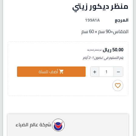
منظر ديكور زيتي
المرجع
199A1A
المقاس=90 سم × 60 سم
50.00 ريال
غير شامل للضريبة
يتم التسليم في غضون 1-2 أيام
أضف للسلة
shopping_cart
add
remove
favorite_border
شركة عالم الضياء