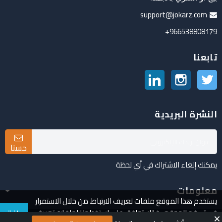
support@jokarz.com
966538808179+
تابعنا
تويتر
انستغرام
لينكدين
النشرة البريدية
حسنا
يمكنك إلغاء الاشتراك في أي لحظة
معلومات
يستخدم هذا الموقع ملفات تعريف الارتباط. من خلال الاستمرار
في تصفح الموقع ، فإنك توافق على استخدامنا لملفات تعريف
وافق