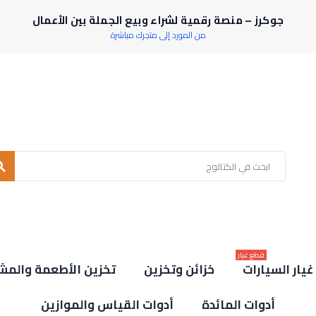
جوكرز – منصة رقمية لشراء وبيع الجملة بين الأعمال
من المورد إلى متجرك مباشرة
rch
قطع غيار
يار السيارات
خزائن وتخزين
تخزين الأطعمة والمش
أدوات المائدة
أدوات القياس والموازين