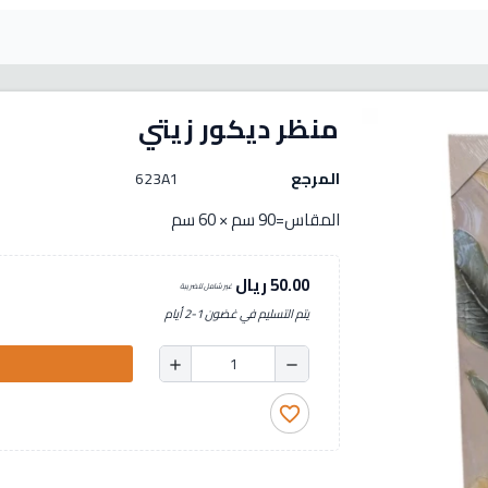
منظر ديكور زيتي
المرجع
623A1
المقاس=90 سم × 60 سم
50.00 ريال
غير شامل للضريبة
يتم التسليم في غضون 1-2 أيام
add
remove
favorite_border