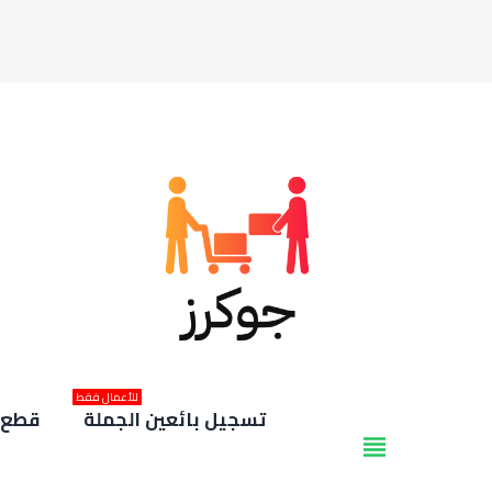
للأعمال فقط
تسجيل بائعين الجملة
قطع غ
view_headline