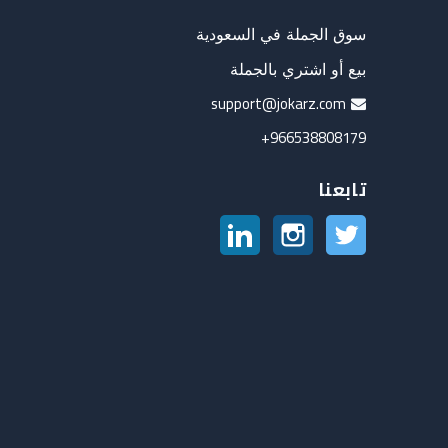
سوق الجملة في السعودية
بيع أو اشتري بالجملة
support@jokarz.com
966538808179+
تابعنا
تويتر
انستغرام
لينكدين