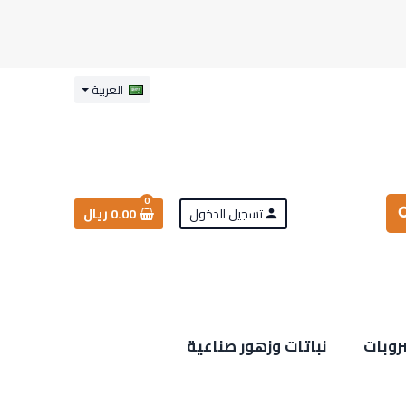
العربية
0
تسجيل الدخول
0.00 ريال
sea
person
روبات
نباتات وزهور صناعية