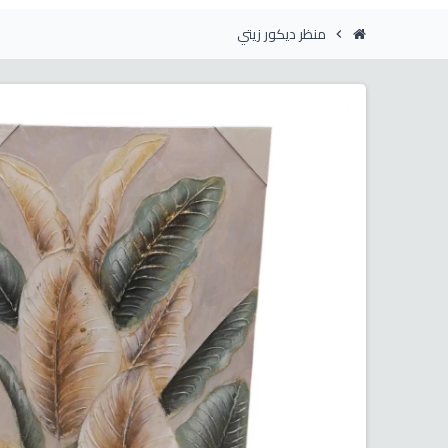
منظر ديكور زيتي
chevron_right