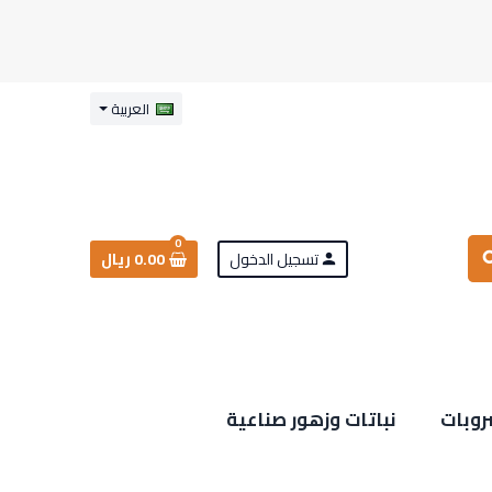
العربية
0
تسجيل الدخول
0.00 ريال
sea
person
روبات
نباتات وزهور صناعية