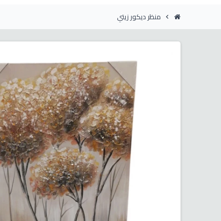
منظر ديكور زيتي
chevron_right