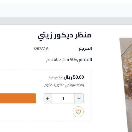
منظر ديكور زيتي
المرجع
087A1A
المقاس=90 سم × 60 سم
50.00 ريال
غير شامل للضريبة
يتم التسليم في غضون 1-2 أيام
add
remove
favorite_border