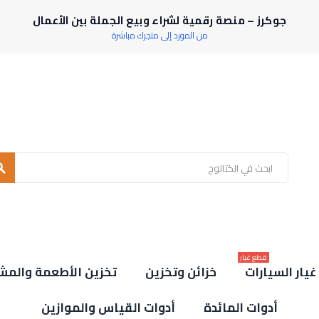
جوكرز – منصة رقمية لشراء وبيع الجملة بين الأعمال
من المورد إلى متجرك مباشرة
rch
قطع غيار
يار السيارات
خزائن وتخزين
تخزين الأطعمة والمش
أدوات المائدة
أدوات القياس والموازين