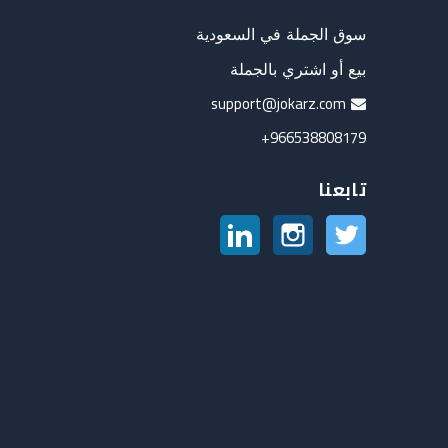
سوق الجملة في السعودية
بيع أو اشتري بالجملة
support@jokarz.com
966538808179+
تابعنا
تويتر
انستغرام
لينكدين