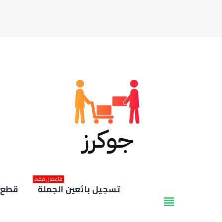
للأعمال فقط
تسجيل بائعين الجملة
قطع غ
view_headline