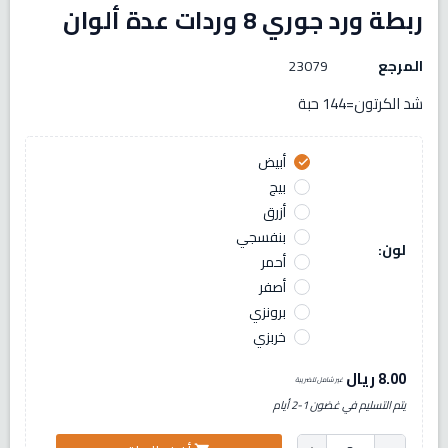
ربطة ورد جوري 8 وردات عدة ألوان
المرجع
23079
شد الكرتون=144 حبة
أبيض
check
بيج
أزرق
بنفسجي
لون:
أحمر
أصفر
برونزي
خربزي
8.00 ريال
غير شامل للضريبة
يتم التسليم في غضون 1-2 أيام