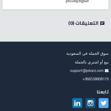
الشروط والأحكام
التعليقات
(0)
chat
سوق الجملة في السعودية
بيع أو اشتري بالجملة
support@jokarz.com
966538808179+
تابعنا
تويتر
انستغرام
لينكدين