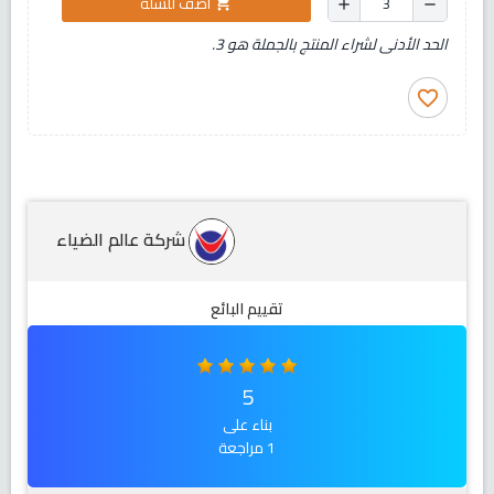
أضف للسلة
shopping_cart
add
remove
الحد الأدنى لشراء المنتج بالجملة هو 3.
favorite_border
شركة عالم الضياء
تقييم البائع
5
بناء على
1 مراجعة