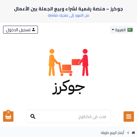
جوكرز – منصة رقمية لشراء وبيع الجملة بين الأعمال
من المورد إلى متجرك مباشرة
تسجيل الدخول
العربية
person
0
view_headline
search
أزهار الربيع طويلة
chevron_right