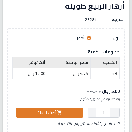
أزهار الربيع طويلة
المرجع
23284
لون:
أحمر
check
خصومات الكمية
الكمية
سعر الوحدة
أنت توفر
48
4.75 ريال
12.00 ريال
5.00 ريال
غير شامل للضريبة
يتم التسليم في غضون 1-2 أيام
أضف للسلة
shopping_cart
add
remove
الحد الأدنى لشراء المنتج بالجملة هو 4.