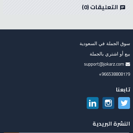
التعليقات
(0)
chat
سوق الجملة في السعودية
بيع أو اشتري بالجملة
support@jokarz.com
966538808179+
تابعنا
تويتر
انستغرام
لينكدين
النشرة البريدية