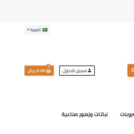
العربية
0
تسجيل الدخول
0.00 ريال
sea
person
روبات
نباتات وزهور صناعية