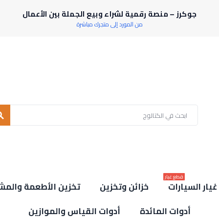
جوكرز – منصة رقمية لشراء وبيع الجملة بين الأعمال
من المورد إلى متجرك مباشرة
rch
قطع غيار
يار السيارات
خزائن وتخزين
تخزين الأطعمة والمش
أدوات المائدة
أدوات القياس والموازين