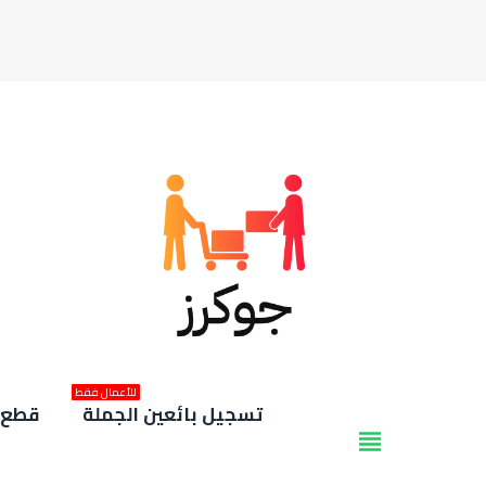
للأعمال فقط
تسجيل بائعين الجملة
قطع غ
view_headline