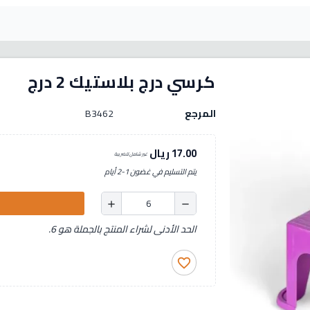
كرسي درج بلاستيك 2 درج
المرجع
B3462
17.00 ريال
غير شامل للضريبة
يتم التسليم في غضون 1-2 أيام
add
remove
الحد الأدنى لشراء المنتج بالجملة هو 6.
favorite_border