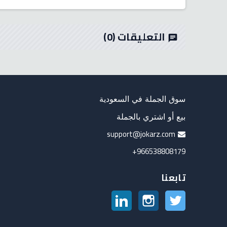
التعليقات
(0)
chat
سوق الجملة في السعودية
بيع أو اشتري بالجملة
support@jokarz.com
966538808179+
تابعنا
تويتر
انستغرام
لينكدين