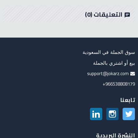
التعليقات
(0)
chat
سوق الجملة في السعودية
بيع أو اشتري بالجملة
support@jokarz.com
966538808179+
تابعنا
تويتر
انستغرام
لينكدين
النشرة البريدية