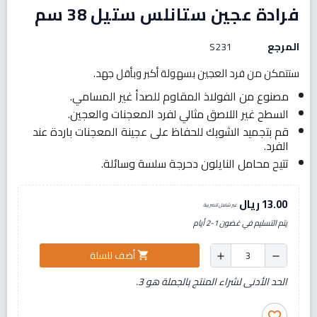
فرادة عجين ستانلس ستيل 38 سم
المرجع
S231
ستتمكن من فرد العجين بسهولة أكبر وبأقل جهد.
مصنوع من الفولاذ المقاوم للصدأ غير المسامي.
السطح غير اللاصق مثالي لفرد المعجنات والعجين.
قم بتجميد الشوبك للحفاظ على عجينة المعجنات باردة عند
الفرد.
تتيح محامل النايلون دحرجة سلسة وسائلة.
13.00 ريال
غير شامل للضريبة
يتم التسليم في غضون 1-2 أيام
أضف للسلة
shopping_cart
add
remove
الحد الأدنى لشراء المنتج بالجملة هو 3.
favorite_border