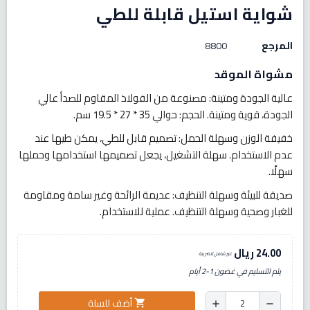
شواية استيل قابلة للطي
المرجع
8800
مشواة الموقد
عالية الجودة ومتينة: مصنوعة من الفولاذ المقاوم للصدأ عالي
الجودة، قوية ومتينة. الحجم: حوالي 35 * 27 * 19.5 سم.
خفيفة الوزن وسهلة الحمل: تصميم قابل للطي، يمكن طيها عند
عدم الاستخدام. سهلة التشغيل، يجعل تصميمها استخدامها وحملها
سهلًا.
صديقة للبيئة وسهلة التنظيف: عديمة الرائحة وغير سامة ومقاومة
للغبار وصحية وسهلة التنظيف. عملية للاستخدام.
24.00 ريال
غير شامل للضريبة
يتم التسليم في غضون 1-2 أيام
أضف للسلة
shopping_cart
add
remove