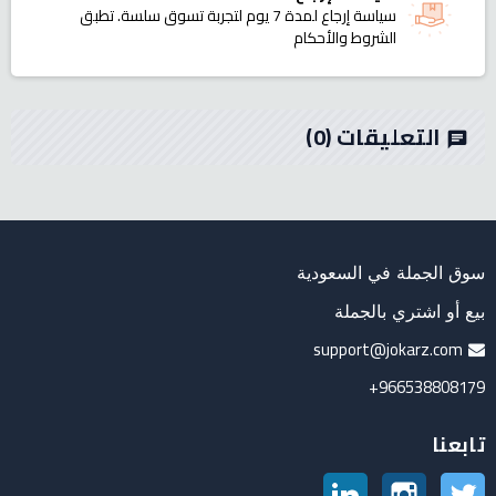
سياسة إرجاع لمدة 7 يوم لتجربة تسوق سلسة. تطبق
الشروط والأحكام
التعليقات
(0)
chat
سوق الجملة في السعودية
بيع أو اشتري بالجملة
support@jokarz.com
966538808179+
تابعنا
تويتر
انستغرام
لينكدين