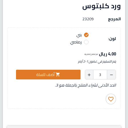
ورد كلبتوس
المرجع
23209
بني
check
لون:
رصاصي
4.00 ريال
غير شامل للضريبة
يتم التسليم في غضون 1-2 أيام
أضف للسلة
shopping_cart
add
remove
الحد الأدنى لشراء المنتج بالجملة هو 3.
favorite_border