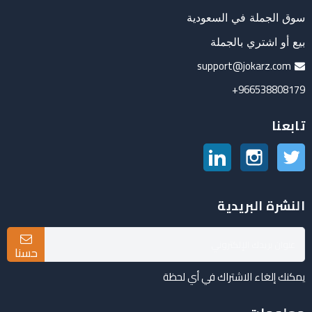
سوق الجملة في السعودية
بيع أو اشتري بالجملة
support@jokarz.com
966538808179+
تابعنا
تويتر
انستغرام
لينكدين
النشرة البريدية
حسنا
يمكنك إلغاء الاشتراك في أي لحظة