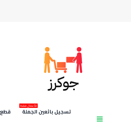
للأعمال فقط
تسجيل بائعين الجملة
قطع غ
view_headline