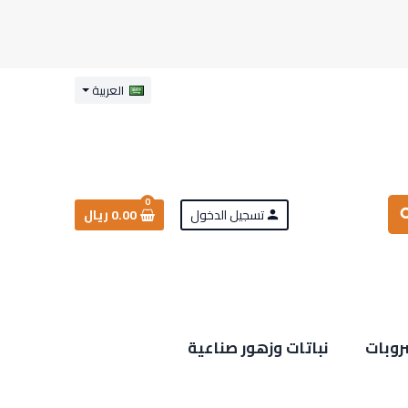
العربية
0
تسجيل الدخول
0.00 ريال
sea
person
روبات
نباتات وزهور صناعية