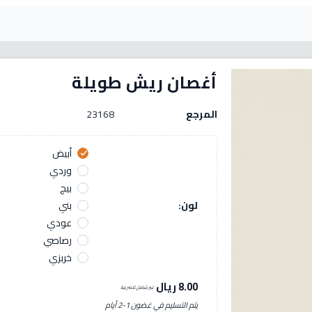
أغصان ريش طويلة
المرجع
23168
أبيض
check
وردي
بيج
لون:
بني
عودي
رصاصي
خربزي
8.00 ريال
غير شامل للضريبة
يتم التسليم في غضون 1-2 أيام