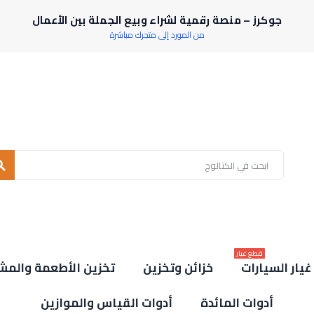
جوكرز – منصة رقمية لشراء وبيع الجملة بين الأعمال
من المورد إلى متجرك مباشرة
rch
قطع غيار
يار السيارات
خزائن وتخزين
تخزين الأطعمة والمش
أدوات المائدة
أدوات القياس والموازين