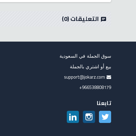
التعليقات
(0)
chat
سوق الجملة في السعودية
بيع أو اشتري بالجملة
support@jokarz.com
966538808179+
تابعنا
تويتر
انستغرام
لينكدين