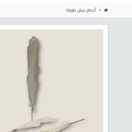
أغصان ريش طويلة
chevron_right