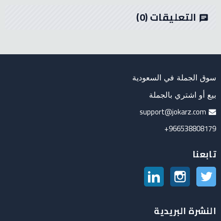
التعليقات
(0)
chat
سوق الجملة في السعودية
بيع أو اشتري بالجملة
support@jokarz.com
966538808179+
تابعنا
تويتر
انستغرام
لينكدين
النشرة البريدية