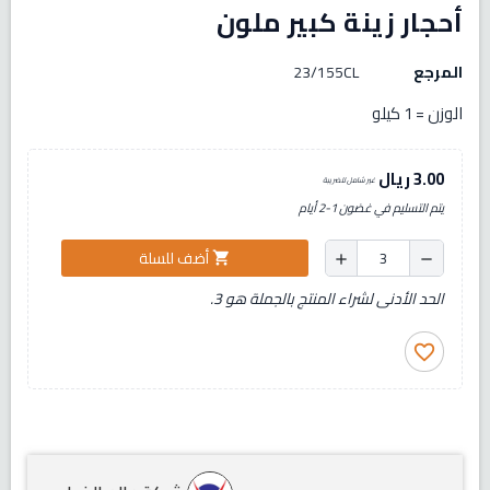
أحجار زينة كبير ملون
المرجع
23/155CL
الوزن = 1 كيلو
3.00 ريال
غير شامل للضريبة
يتم التسليم في غضون 1-2 أيام
أضف للسلة
shopping_cart
add
remove
الحد الأدنى لشراء المنتج بالجملة هو 3.
favorite_border