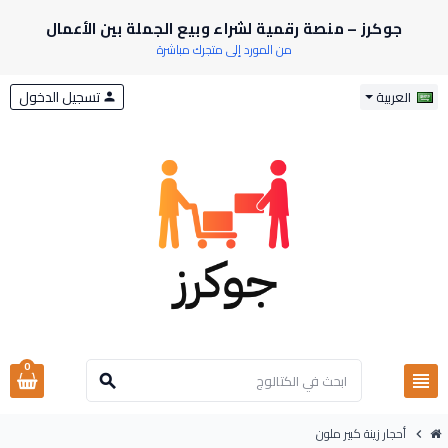
جوكرز – منصة رقمية لشراء وبيع الجملة بين الأعمال
من المورد إلى متجرك مباشرة
تسجيل الدخول
العربية
person
0
view_headline
search
أحجار زينة كبير ملون
chevron_right