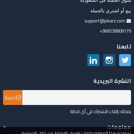
سوق الجملة في السعودية
بيع أو اشتري بالجملة
support@jokarz.com
966538808179+
تابعنا
تويتر
انستغرام
لينكدين
النشرة البريدية
حسنا
يمكنك إلغاء الاشتراك في أي لحظة
معلومات
يستخدم هذا الموقع ملفات تعريف الارتباط. من خلال الاستمرار