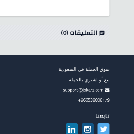
التعليقات
(0)
chat
سوق الجملة في السعودية
بيع أو اشتري بالجملة
support@jokarz.com
966538808179+
تابعنا
تويتر
انستغرام
لينكدين