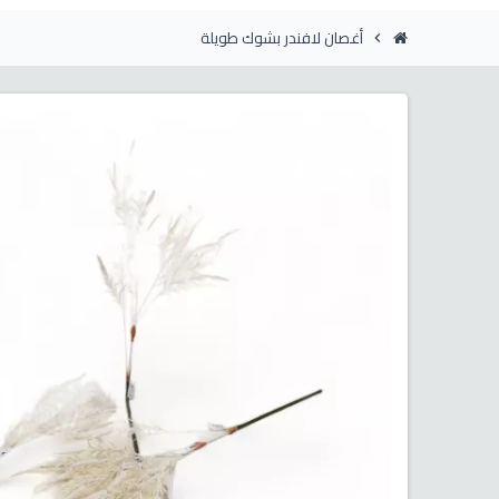
أغصان لافندر بشوك طويلة
chevron_right