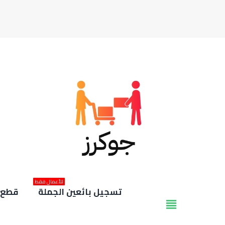
للأعمال فقط
تسجيل بائعين الجملة
قطع غ
view_headline