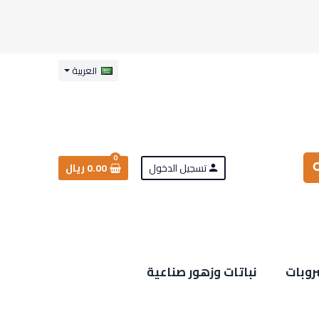
العربية
0
تسجيل الدخول
0.00 ريال
sea
person
روبات
نباتات وزهور صناعية