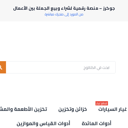
جوكرز – منصة رقمية لشراء وبيع الجملة بين الأعمال
من المورد إلى متجرك مباشرة
rch
قطع غيار
يار السيارات
خزائن وتخزين
تخزين الأطعمة والمش
أدوات المائدة
أدوات القياس والموازين