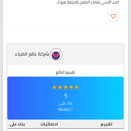
الحد الأدنى لشراء المنتج بالجملة هو 3.
favorite_border
شركة عالم الضياء
تقييم البائع
5
بناء على
1 مراجعة
تقييم
احصائيات
بناء على