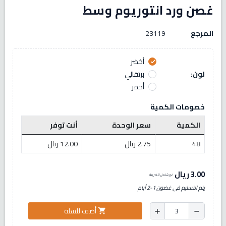
غصن ورد انتوريوم وسط
المرجع
23119
أخضر
check
لون:
برتقالي
أحمر
خصومات الكمية
الكمية
سعر الوحدة
أنت توفر
48
2.75 ريال
12.00 ريال
3.00 ريال
غير شامل للضريبة
يتم التسليم في غضون 1-2 أيام
أضف للسلة
shopping_cart
add
remove