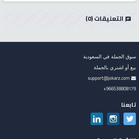
التعليقات
(0)
chat
سوق الجملة في السعودية
بيع أو اشتري بالجملة
support@jokarz.com
966538808179+
تابعنا
تويتر
انستغرام
لينكدين