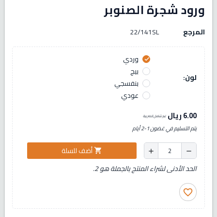
ورود شجرة الصنوبر
المرجع
22/141SL
وردي
check
بيج
لون:
بنفسجي
عودي
6.00 ريال
غير شامل للضريبة
يتم التسليم في غضون 1-2 أيام
أضف للسلة
shopping_cart
add
remove
الحد الأدنى لشراء المنتج بالجملة هو 2.
favorite_border