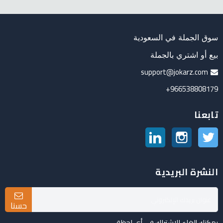
سوق الجملة في السعودية
بيع أو اشتري بالجملة
support@jokarz.com
966538808179+
تابعنا
تويتر
انستغرام
لينكدين
النشرة البريدية
حسنا
يمكنك إلغاء الاشتراك في أي لحظة