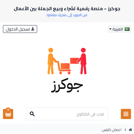
جوكرز – منصة رقمية لشراء وبيع الجملة بين الأعمال
من المورد إلى متجرك مباشرة
تسجيل الدخول
العربية
person
0
view_headline
search
اغصان كلبتس
chevron_right