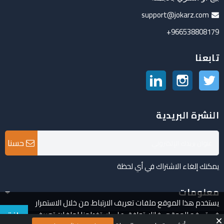
support@jokarz.com
966538808179+
تابعنا
تويتر
انستغرام
لينكدين
النشرة البريدية
حسنا
يمكنك إلغاء الاشتراك في أي لحظة
معلومات
يستخدم هذا الموقع ملفات تعريف الارتباط. من خلال الاستمرار
في تصفح الموقع ، فإنك توافق على استخدامنا لملفات تعريف
وافق