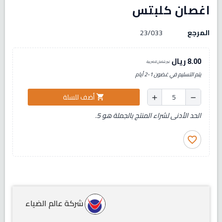
اغصان كلبتس
المرجع
23/033
8.00 ريال
غير شامل للضريبة
يتم التسليم في غضون 1-2 أيام
أضف للسلة
shopping_cart
add
remove
الحد الأدنى لشراء المنتج بالجملة هو 5.
favorite_border
شركة عالم الضياء