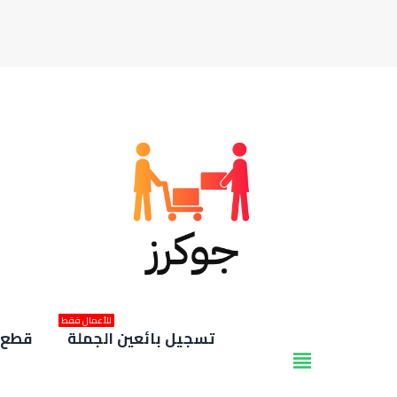
للأعمال فقط
تسجيل بائعين الجملة
قطع غ
view_headline