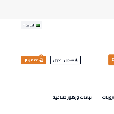
العربية
0
تسجيل الدخول
0.00 ريال
sea
person
روبات
نباتات وزهور صناعية