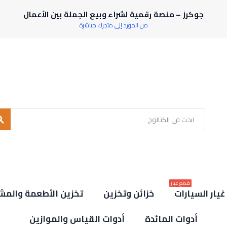
جوكرز – منصة رقمية لشراء وبيع الجملة بين الأعمال
من المورد إلى متجرك مباشرة
rch
قطع غيار
يار السيارات
خزائن وتخزين
تخزين الأطعمة والمش
أدوات المائدة
أدوات القياس والموازين