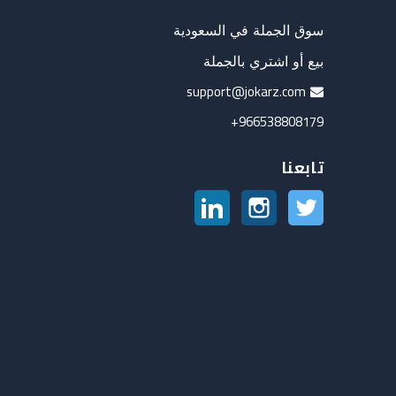
سوق الجملة في السعودية
بيع أو اشتري بالجملة
support@jokarz.com
966538808179+
تابعنا
تويتر
انستغرام
لينكدين