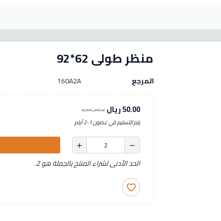
منظر طولى 62*92
المرجع
160A2A
50.00 ريال
غير شامل للضريبة
يتم التسليم في غضون 1-2 أيام
add
remove
الحد الأدنى لشراء المنتج بالجملة هو 2.
favorite_border