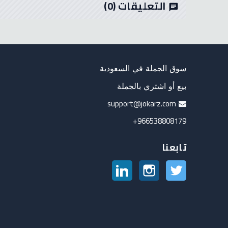
التعليقات
(0)
chat
سوق الجملة في السعودية
بيع أو اشتري بالجملة
support@jokarz.com
966538808179+
تابعنا
تويتر
انستغرام
لينكدين