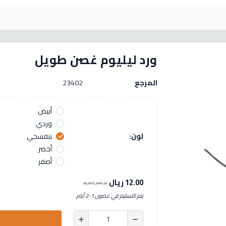
ورد ليليوم غصن طويل
المرجع
23402
أبيض
وردي
لون:
بنفسجي
check
أخضر
أصفر
12.00 ريال
غير شامل للضريبة
يتم التسليم في غضون 1-2 أيام
add
remove