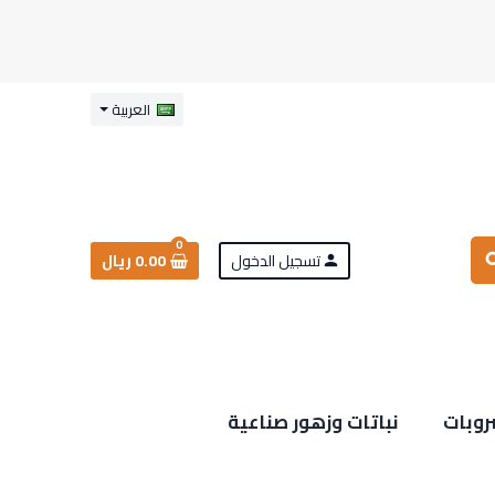
العربية
0
تسجيل الدخول
0.00 ريال
sea
person
روبات
نباتات وزهور صناعية