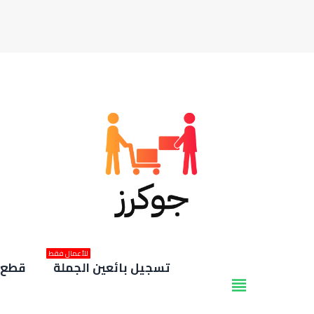
للأعمال فقط
تسجيل بائعين الجملة
قطع غ
view_headline