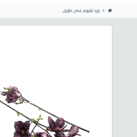
ورد ليليوم غصن طويل
chevron_right