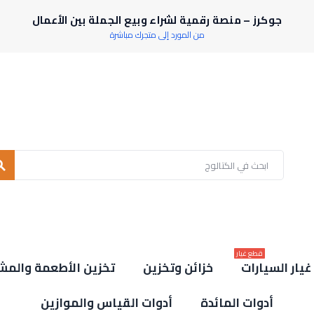
جوكرز – منصة رقمية لشراء وبيع الجملة بين الأعمال
من المورد إلى متجرك مباشرة
rch
قطع غيار
يار السيارات
خزائن وتخزين
تخزين الأطعمة والمش
أدوات المائدة
أدوات القياس والموازين