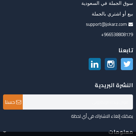
سوق الجملة في السعودية
بيع أو اشتري بالجملة
support@jokarz.com
966538808179+
تابعنا
تويتر
انستغرام
لينكدين
النشرة البريدية
حسنا
يمكنك إلغاء الاشتراك في أي لحظة
معلومات