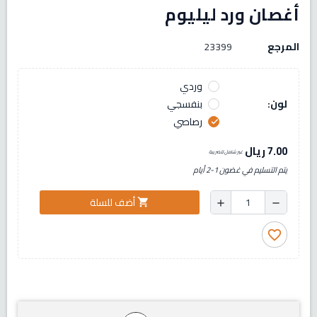
أغصان ورد ليليوم
المرجع
23399
وردي
لون:
بنفسجي
رصاصي
check
7.00 ريال
غير شامل للضريبة
يتم التسليم في غضون 1-2 أيام
أضف للسلة
shopping_cart
add
remove
favorite_border