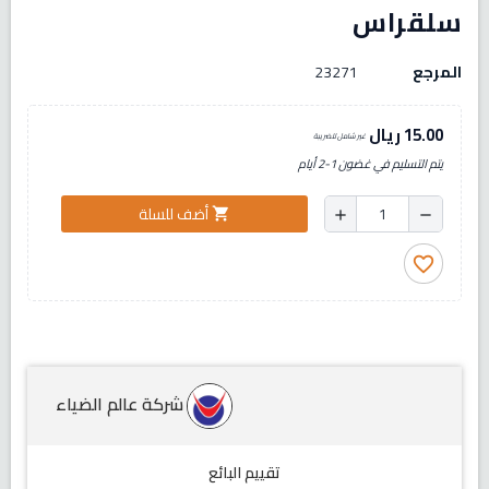
سلقراس
المرجع
23271
15.00 ريال
غير شامل للضريبة
يتم التسليم في غضون 1-2 أيام
أضف للسلة
shopping_cart
add
remove
favorite_border
شركة عالم الضياء
تقييم البائع