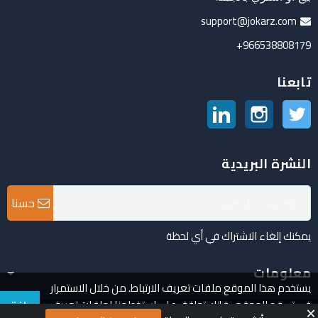
support@jokarz.com
966538808179+
تابعنا
تويتر
انستغرام
لينكدين
النشرة البريدية
حسنا
يمكنك إلغاء الاشتراك في أي لحظة
معلومات
يستخدم هذا الموقع ملفات تعريف الارتباط. من خلال الاستمرار
في تصفح الموقع ، فإنك توافق على استخدامنا لملفات تعريف
وافق