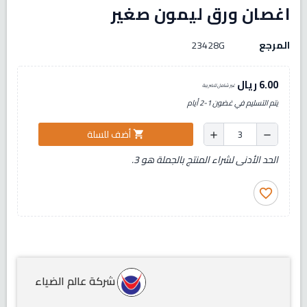
اغصان ورق ليمون صغير
المرجع
23428G
6.00 ريال
غير شامل للضريبة
يتم التسليم في غضون 1-2 أيام
أضف للسلة
shopping_cart
add
remove
الحد الأدنى لشراء المنتج بالجملة هو 3.
favorite_border
شركة عالم الضياء