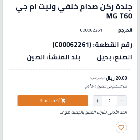
جلدة ركن صدام خلفي ونيت ام جي
MG T60
المرجع
C00062261
رقم القطعة: (C00062261)
الصنع: بديل بلد المنشأ: الصين
20.00 ريال
غير شامل للضريبة
يتم التسليم في غضون 1-2 أيام
أضف للسلة
shopping_cart
add
remove
الحد الأدنى لشراء المنتج بالجملة هو 2.
favorite_border