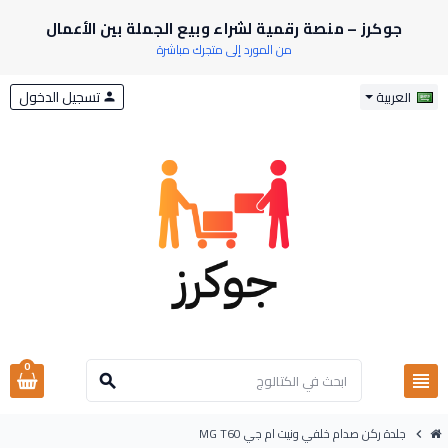
جوكرز – منصة رقمية لشراء وبيع الجملة بين الأعمال
من المورد إلى متجرك مباشرة
تسجيل الدخول
العربية
person
0
view_headline
search
جلدة ركن صدام خلفي ونيت ام جي MG T60
chevron_right