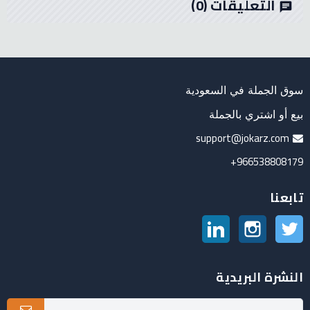
التعليقات
(0)
chat
سوق الجملة في السعودية
بيع أو اشتري بالجملة
support@jokarz.com
966538808179+
تابعنا
تويتر
انستغرام
لينكدين
النشرة البريدية