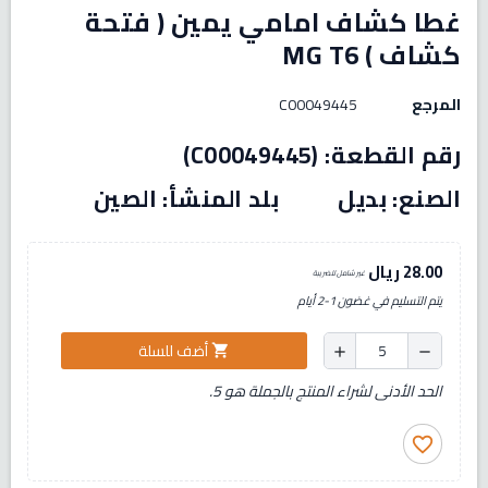
غطا كشاف امامي يمين ( فتحة
كشاف ) MG T6
المرجع
C00049445
رقم القطعة: (C00049445)
الصنع: بديل بلد المنشأ: الصين
28.00 ريال
غير شامل للضريبة
يتم التسليم في غضون 1-2 أيام
أضف للسلة
shopping_cart
add
remove
الحد الأدنى لشراء المنتج بالجملة هو 5.
favorite_border