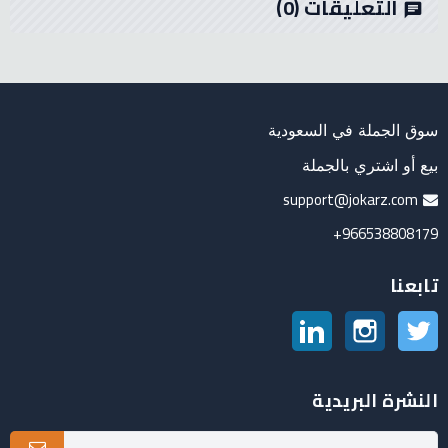
التعليقات
(0)
chat
سوق الجملة في السعودية
بيع أو اشتري بالجملة
support@jokarz.com
966538808179+
تابعنا
تويتر
انستغرام
لينكدين
النشرة البريدية