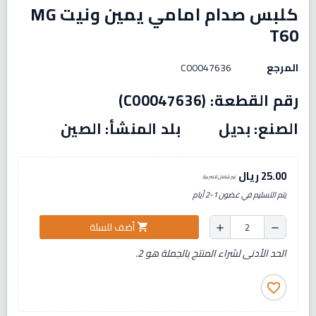
كلبس صدام امامي يمين ونيت MG
T60
المرجع
C00047636
رقم القطعة: (C00047636)
الصنع: بديل بلد المنشأ: الصين
25.00 ريال
غير شامل للضريبة
يتم التسليم في غضون 1-2 أيام
أضف للسلة
shopping_cart
add
remove
الحد الأدنى لشراء المنتج بالجملة هو 2.
favorite_border