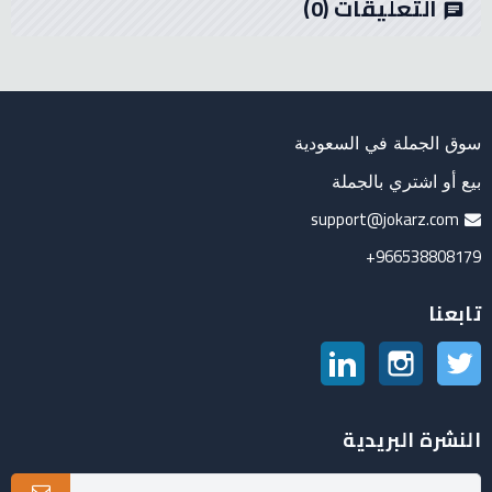
التعليقات
(0)
chat
سوق الجملة في السعودية
بيع أو اشتري بالجملة
support@jokarz.com
966538808179+
تابعنا
تويتر
انستغرام
لينكدين
النشرة البريدية