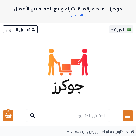
جوكرز – منصة رقمية لشراء وبيع الجملة بين الأعمال
من المورد إلى متجرك مباشرة
تسجيل الدخول
العربية
person
0
view_headline
search
كلبس صدام امامي يمين ونيت MG T60
chevron_right