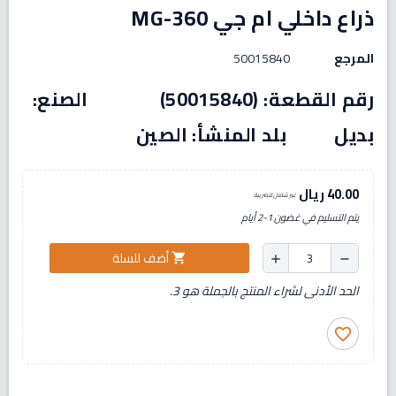
ذراع داخلي ام جي MG-360
المرجع
50015840
رقم القطعة: (50015840) الصنع:
بديل بلد المنشأ: الصين
40.00 ريال
غير شامل للضريبة
يتم التسليم في غضون 1-2 أيام
أضف للسلة
shopping_cart
add
remove
الحد الأدنى لشراء المنتج بالجملة هو 3.
favorite_border