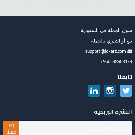
سوق الجملة في السعودية
بيع أو اشتري بالجملة
support@jokarz.com
966538808179+
تابعنا
تويتر
انستغرام
لينكدين
النشرة البريدية
حسنا