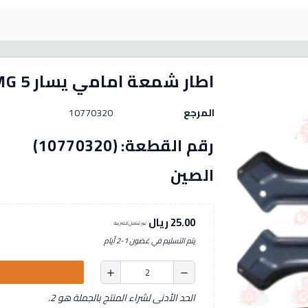
اطار شمعة امامي يسار MG 5
المرجع
10770320
رقم الق
الصين
25.00 ريال
غير شامل للضريبة
يتم التسليم في غضون 1-2 أيام
add
remove
الحد الأدنى لشراء المنتج بالجملة هو 2.