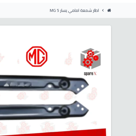
اطار شمعة امامي يسار MG 5
chevron_right