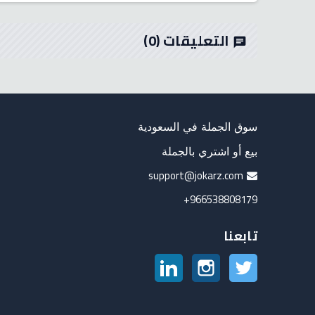
التعليقات
(0)
chat
سوق الجملة في السعودية
بيع أو اشتري بالجملة
support@jokarz.com
966538808179+
تابعنا
تويتر
انستغرام
لينكدين