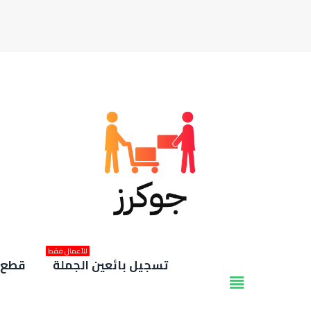
للأعمال فقط
تسجيل بائعين الجملة
قطع غ
view_headline