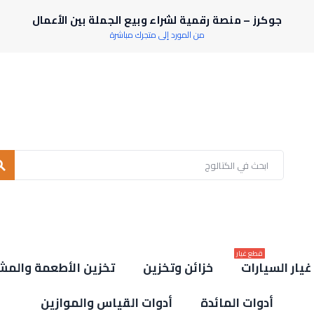
جوكرز – منصة رقمية لشراء وبيع الجملة بين الأعمال
من المورد إلى متجرك مباشرة
rch
قطع غيار
يار السيارات
خزائن وتخزين
تخزين الأطعمة والمش
أدوات المائدة
أدوات القياس والموازين