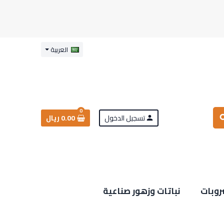
العربية
0
تسجيل الدخول
0.00 ريال
sea
person
روبات
نباتات وزهور صناعية