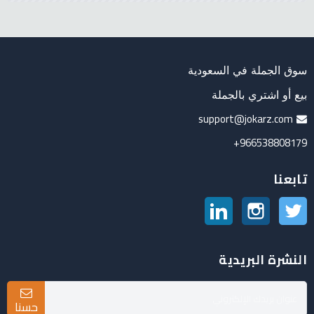
سوق الجملة في السعودية
بيع أو اشتري بالجملة
support@jokarz.com
966538808179+
تابعنا
تويتر
انستغرام
لينكدين
النشرة البريدية
حسنا