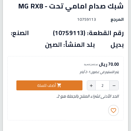
شبك صدام امامي تحت - MG RX8
المرجع
10759113
رقم القطعة: (10759113) الصنع:
بديل بلد المنشأ: الصين
70.00 ريال
غير شامل للضريبة
يتم التسليم في غضون 1-2 أيام
أضف للسلة
shopping_cart
add
remove
الحد الأدنى لشراء المنتج بالجملة هو 2.
favorite_border