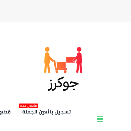
للأعمال فقط
تسجيل بائعين الجملة
قطع غ
view_headline