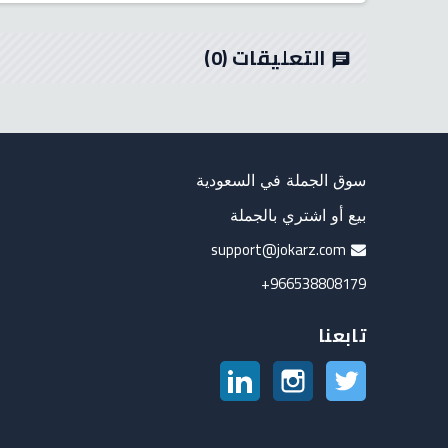
التعليقات
(0)
chat
سوق الجملة في السعودية
بيع أو اشتري بالجملة
support@jokarz.com
966538808179+
تابعنا
تويتر
انستغرام
لينكدين