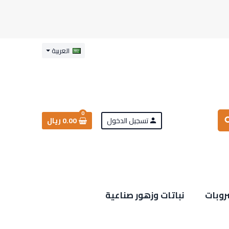
العربية
0
تسجيل الدخول
0.00 ريال
sea
person
روبات
نباتات وزهور صناعية