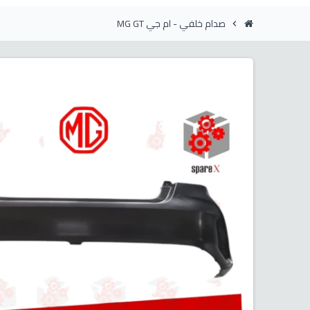
صدام خلفي - ام جي MG GT
chevron_right