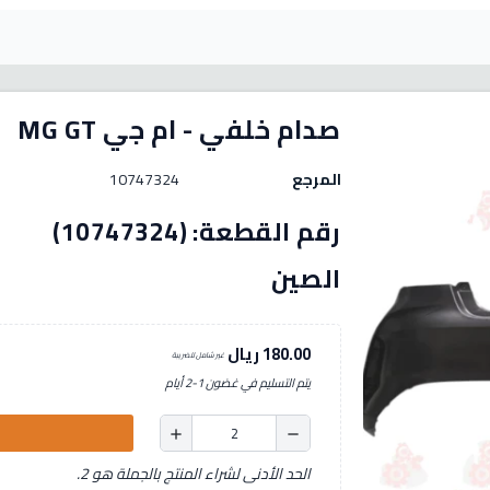
صدام خلفي - ام جي MG GT
المرجع
10747324
رقم الق
الصين
180.00 ريال
غير شامل للضريبة
يتم التسليم في غضون 1-2 أيام
add
remove
الحد الأدنى لشراء المنتج بالجملة هو 2.