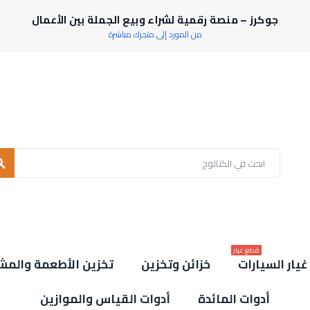
جوكرز – منصة رقمية لشراء وبيع الجملة بين الأعمال
من المورد إلى متجرك مباشرة
rch
قطع غيار
يار السيارات
خزائن وتخزين
تخزين الأطعمة والمش
أدوات المائدة
أدوات القياس والموازين