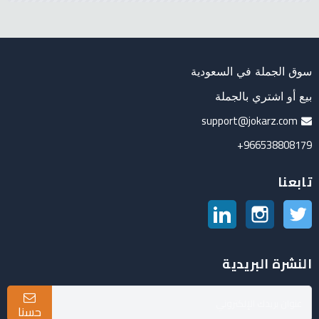
سوق الجملة في السعودية
بيع أو اشتري بالجملة
support@jokarz.com
966538808179+
تابعنا
تويتر
انستغرام
لينكدين
النشرة البريدية
حسنا