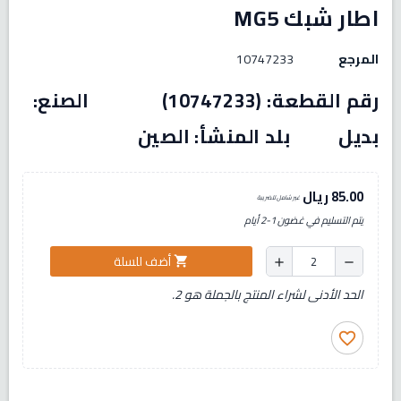
اطار شبك MG5
المرجع
10747233
رقم القطعة: (10747233) الصنع:
بديل بلد المنشأ: الصين
85.00 ريال
غير شامل للضريبة
يتم التسليم في غضون 1-2 أيام
أضف للسلة
shopping_cart
add
remove
الحد الأدنى لشراء المنتج بالجملة هو 2.
favorite_border