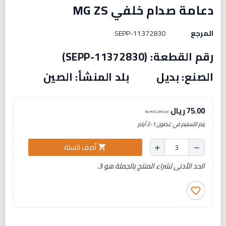
دعامة صدام خلفي MG ZS
المرجع
11372830-SEPP
رقم القطعة: (11372830-SEPP)
الصنع: بديل بلد المنشأ: الصين
75.00 ريال
غير شامل للضريبة
يتم التسليم في غضون 1-2 أيام
أضف للسلة
shopping_cart
add
remove
الحد الأدنى لشراء المنتج بالجملة هو 3.
favorite_border