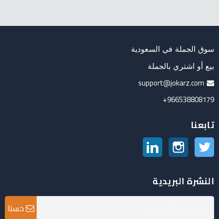
سوق الجملة في السعودية
بيع أو اشتري بالجملة
support@jokarz.com
966538808179+
تابعنا
تويتر
انستغرام
لينكدين
النشرة البريدية
حسنا