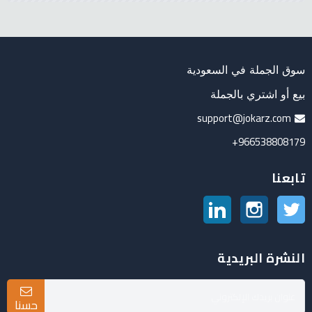
سوق الجملة في السعودية
بيع أو اشتري بالجملة
support@jokarz.com
966538808179+
تابعنا
تويتر
انستغرام
لينكدين
النشرة البريدية
حسنا