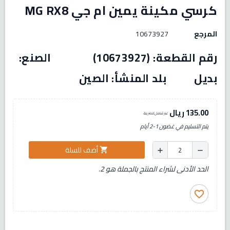
كرسي مكينة يمين ام جي MG RX8
المرجع
10673927
رقم القطعة: (10673927) الصنع:
بديل بلد المنشأ: الصين
135.00 ريال
غير شامل للضريبة
يتم التسليم في غضون 1-2 أيام
أضف للسلة
shopping_cart
add
remove
الحد الأدنى لشراء المنتج بالجملة هو 2.
favorite_border