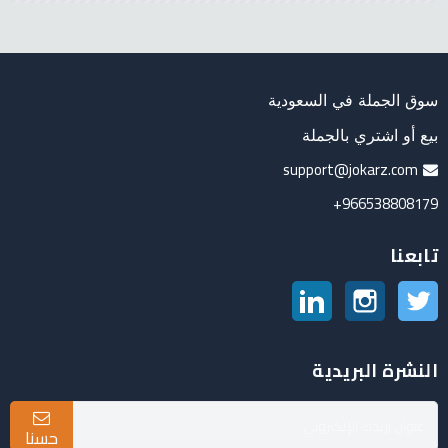
سوق الجملة في السعودية
بيع أو اشتري بالجملة
support@jokarz.com
966538808179+
تابعنا
تويتر
انستغرام
لينكدين
النشرة البريدية
حسنا