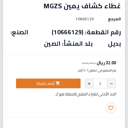
غطاء كشاف يمين MGZS
المرجع
10666129
رقم القطعة: (10666129) الصنع:
بديل بلد المنشأ: الصين
32.00 ريال
غير شامل للضريبة
يتم التسليم في غضون 1-2 أيام
أضف للسلة
shopping_cart
add
remove
الحد الأدنى لشراء المنتج بالجملة هو 2.
favorite_border