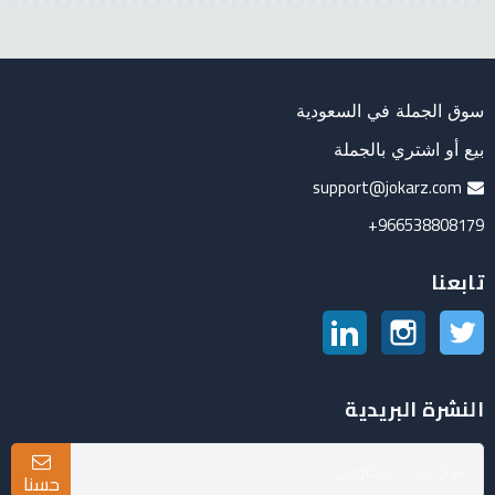
سوق الجملة في السعودية
بيع أو اشتري بالجملة
support@jokarz.com
966538808179+
تابعنا
تويتر
انستغرام
لينكدين
النشرة البريدية
حسنا