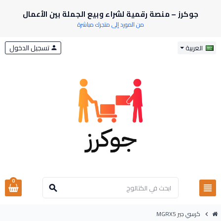
جوكرز – منصة رقمية لشراء وبيع الجملة بين الأعمال
من المورد إلى متجرك مباشرة
تسجيل الدخول
العربية
person
0
view_headline
search
كرسي جير MGRX5
chevron_right