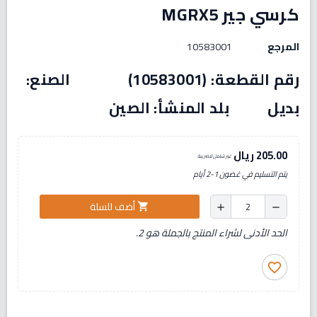
كرسي جير MGRX5
المرجع
10583001
رقم القطعة: (10583001) الصنع:
بديل بلد المنشأ: الصين
205.00 ريال
غير شامل للضريبة
يتم التسليم في غضون 1-2 أيام
أضف للسلة
shopping_cart
add
remove
الحد الأدنى لشراء المنتج بالجملة هو 2.
favorite_border