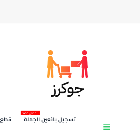
للأعمال فقط
تسجيل بائعين الجملة
قطع غ
view_headline