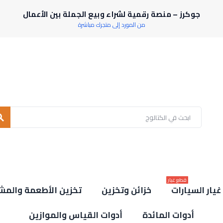
جوكرز – منصة رقمية لشراء وبيع الجملة بين الأعمال
من المورد إلى متجرك مباشرة
rch
قطع غيار
يار السيارات
خزائن وتخزين
تخزين الأطعمة والمش
أدوات المائدة
أدوات القياس والموازين