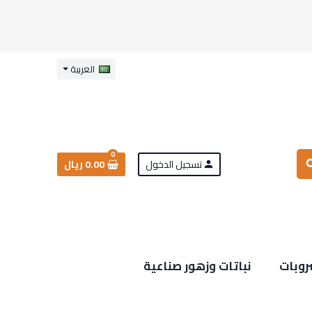
العربية
0
تسجيل الدخول
0.00 ريال
sea
person
روبات
نباتات وزهور صناعية