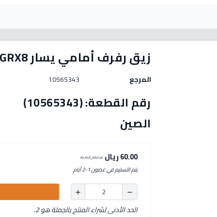
زيق رفرف أمامي يسار MGRX8
المرجع
10565343
رقم الق
الصين
60.00 ريال
غير شامل للضريبة
يتم التسليم في غضون 1-2 أيام
add
remove
الحد الأدنى لشراء المنتج بالجملة هو 2.