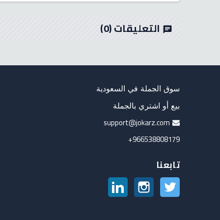
التعليقات
(0)
chat
سوق الجملة في السعودية
بيع أو اشتري بالجملة
support@jokarz.com
966538808179+
تابعنا
تويتر
انستغرام
لينكدين