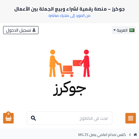
جوكرز – منصة رقمية لشراء وبيع الجملة بين الأعمال
من المورد إلى متجرك مباشرة
تسجيل الدخول
العربية
person
0
view_headline
search
كلبس صدام امامي يمين MG ZS
chevron_right