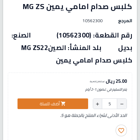
كلبس صدام امامي يمين MG ZS
المرجع
10562300
رقم القطعة: (10562300) الصنع:
بديل بلد المنشأ: الصينMG ZS22
كلبس صدام امامي يمين
25.00 ريال
غير شامل للضريبة
يتم التسليم في غضون 1-2 أيام
أضف للسلة
shopping_cart
add
remove
الحد الأدنى لشراء المنتج بالجملة هو 5.
favorite_border