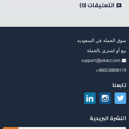
التعليقات
(0)
chat
سوق الجملة في السعودية
بيع أو اشتري بالجملة
support@jokarz.com
966538808179+
تابعنا
تويتر
انستغرام
لينكدين
النشرة البريدية