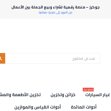
جوكرز – منصة رقمية لشراء وبيع الجملة بين الأعمال
من المورد إلى متجرك مباشرة
rch
قطع غيار
يار السيارات
خزائن وتخزين
تخزين الأطعمة والمش
أدوات المائدة
أدوات القياس والموازين