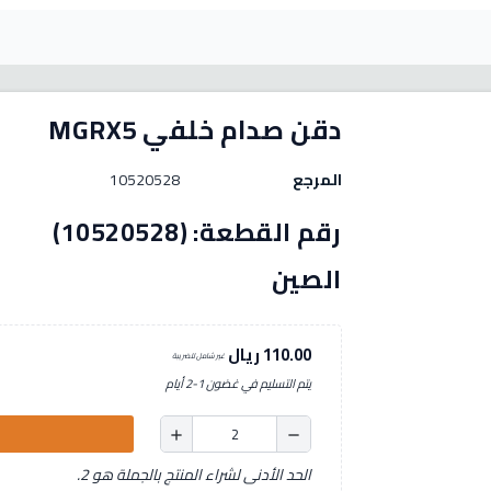
دقن صدام خلفي MGRX5
المرجع
10520528
رقم الق
الصين
110.00 ريال
غير شامل للضريبة
يتم التسليم في غضون 1-2 أيام
add
remove
الحد الأدنى لشراء المنتج بالجملة هو 2.