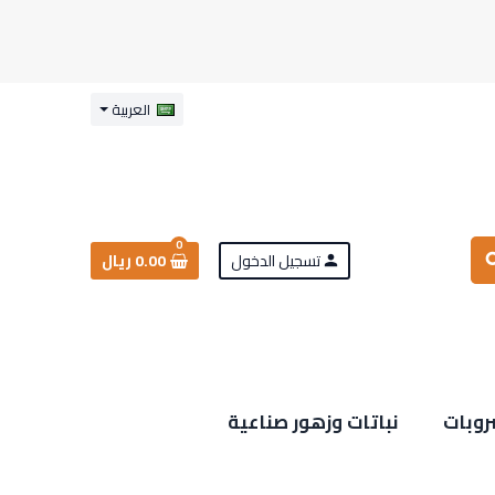
العربية
0
تسجيل الدخول
0.00 ريال
sea
person
روبات
نباتات وزهور صناعية