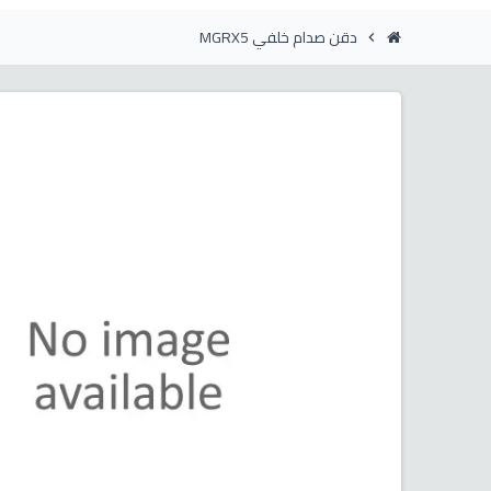
دقن صدام خلفي MGRX5
chevron_right