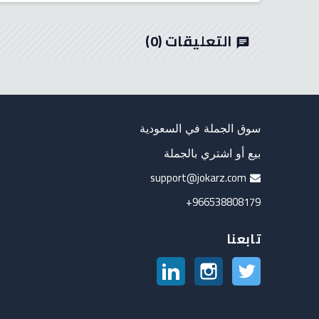
التعليقات
(0)
chat
سوق الجملة في السعودية
بيع أو اشتري بالجملة
support@jokarz.com
966538808179+
تابعنا
تويتر
انستغرام
لينكدين