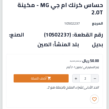
حساس كرنك ام جي MG - مكينة
2.0T
المرجع
10502237
رقم القطعة: (10502237) الصنع:
بديل بلد المنشأ: الصين
50.00 ريال
غير شامل للضريبة
يتم التسليم في غضون 1-2 أيام
أضف للسلة
shopping_cart
add
remove
الحد الأدنى لشراء المنتج بالجملة هو 2.
favorite_border