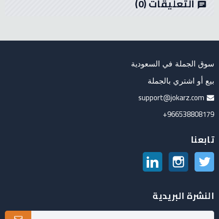
التعليقات
(0)
chat
سوق الجملة في السعودية
بيع أو اشتري بالجملة
support@jokarz.com
966538808179+
تابعنا
تويتر
انستغرام
لينكدين
النشرة البريدية