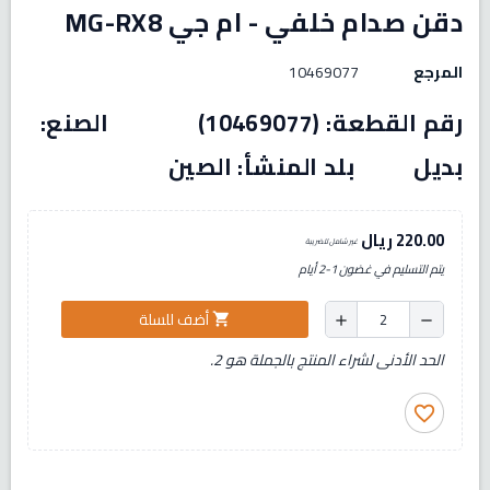
دقن صدام خلفي - ام جي MG-RX8
المرجع
10469077
رقم القطعة: (10469077) الصنع:
بديل بلد المنشأ: الصين
220.00 ريال
غير شامل للضريبة
يتم التسليم في غضون 1-2 أيام
أضف للسلة
shopping_cart
add
remove
الحد الأدنى لشراء المنتج بالجملة هو 2.
favorite_border