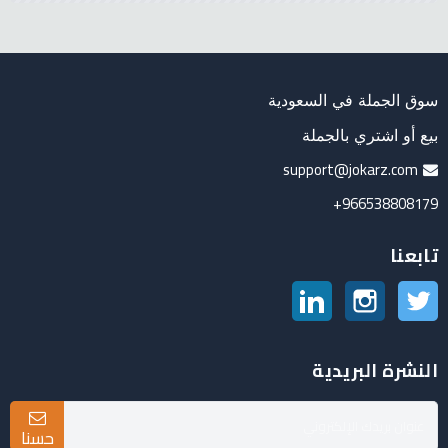
سوق الجملة في السعودية
بيع أو اشتري بالجملة
support@jokarz.com
966538808179+
تابعنا
تويتر
انستغرام
لينكدين
النشرة البريدية
حسنا