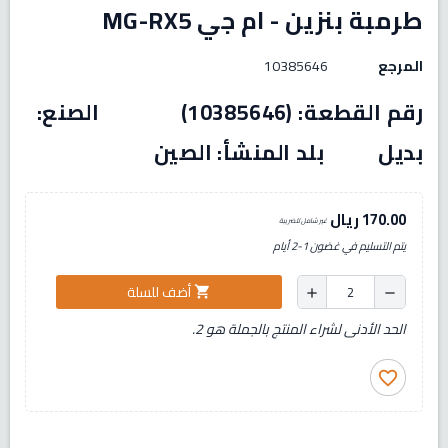
طرمبة بنزين - ام جي MG-RX5
المرجع
10385646
رقم القطعة: (10385646) الصنع:
بديل بلد المنشأ: الصين
170.00 ريال
غير شامل للضريبة
يتم التسليم في غضون 1-2 أيام
أضف للسلة
shopping_cart
add
remove
الحد الأدنى لشراء المنتج بالجملة هو 2.
favorite_border