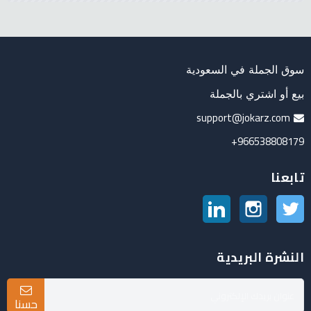
سوق الجملة في السعودية
بيع أو اشتري بالجملة
support@jokarz.com
966538808179+
تابعنا
تويتر
انستغرام
لينكدين
النشرة البريدية
حسنا