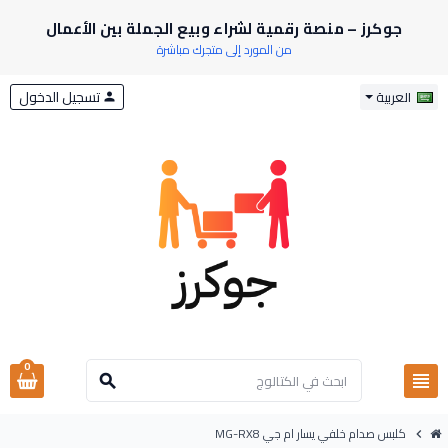
جوكرز – منصة رقمية لشراء وبيع الجملة بين الأعمال
من المورد إلى متجرك مباشرة
تسجيل الدخول
العربية
person
0
view_headline
search
كلبس صدام خلفي يسار ام جي MG-RX8
chevron_right