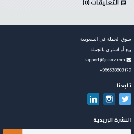
التعليقات
(0)
chat
سوق الجملة في السعودية
بيع أو اشتري بالجملة
support@jokarz.com
966538808179+
تابعنا
تويتر
انستغرام
لينكدين
النشرة البريدية