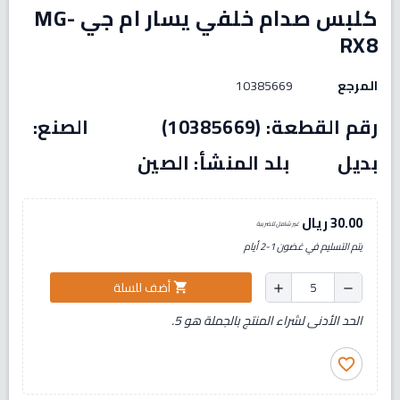
كلبس صدام خلفي يسار ام جي MG-
RX8
المرجع
10385669
رقم القطعة: (10385669) الصنع:
بديل بلد المنشأ: الصين
30.00 ريال
غير شامل للضريبة
يتم التسليم في غضون 1-2 أيام
أضف للسلة
shopping_cart
add
remove
الحد الأدنى لشراء المنتج بالجملة هو 5.
favorite_border