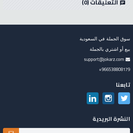
التعليقات
(0)
chat
سوق الجملة في السعودية
بيع أو اشتري بالجملة
support@jokarz.com
966538808179+
تابعنا
تويتر
انستغرام
لينكدين
النشرة البريدية