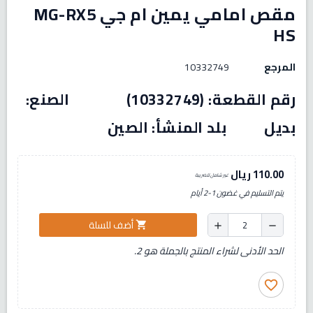
مقص امامي يمين ام جي MG-RX5
HS
المرجع
10332749
رقم القطعة: (10332749) الصنع:
بديل بلد المنشأ: الصين
110.00 ريال
غير شامل للضريبة
يتم التسليم في غضون 1-2 أيام
أضف للسلة
shopping_cart
add
remove
الحد الأدنى لشراء المنتج بالجملة هو 2.
favorite_border