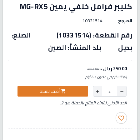
كليبر فرامل خلفي يمين MG-RX5
المرجع
10331514
رقم القطعة: (10331514) الصنع:
بديل بلد المنشأ: الصين
250.00 ريال
غير شامل للضريبة
يتم التسليم في غضون 1-2 أيام
أضف للسلة
shopping_cart
add
remove
الحد الأدنى لشراء المنتج بالجملة هو 2.
favorite_border