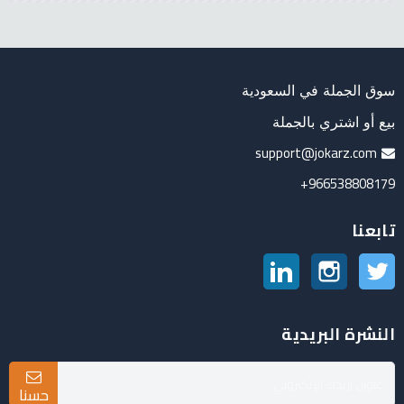
سوق الجملة في السعودية
بيع أو اشتري بالجملة
support@jokarz.com
966538808179+
تابعنا
تويتر
انستغرام
لينكدين
النشرة البريدية
حسنا