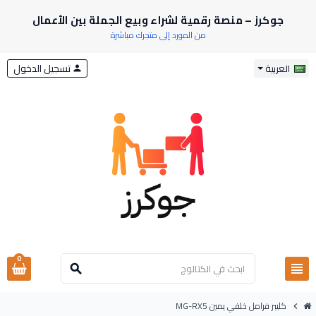
جوكرز – منصة رقمية لشراء وبيع الجملة بين الأعمال
من المورد إلى متجرك مباشرة
تسجيل الدخول
العربية
person
0
view_headline
search
كليبر فرامل خلفي يمين MG-RX5
chevron_right