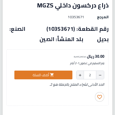
ذراع دركسون داخلي MGZS
المرجع
10353671
رقم القطعة: (10353671) الصنع:
بديل بلد المنشأ: الصين
30.00 ريال
غير شامل للضريبة
يتم التسليم في غضون 1-2 أيام
أضف للسلة
shopping_cart
add
remove
الحد الأدنى لشراء المنتج بالجملة هو 2.
favorite_border