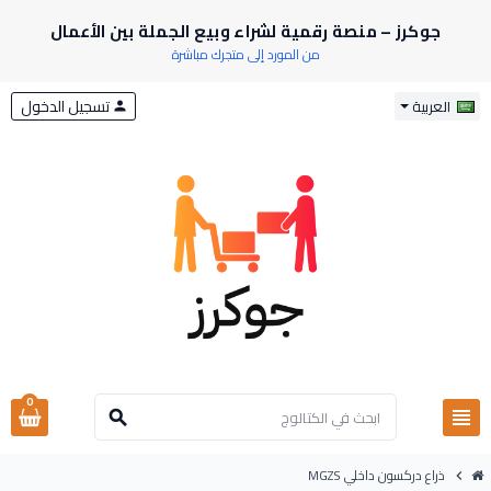
جوكرز – منصة رقمية لشراء وبيع الجملة بين الأعمال
من المورد إلى متجرك مباشرة
تسجيل الدخول
العربية
person
0
view_headline
search
ذراع دركسون داخلي MGZS
chevron_right