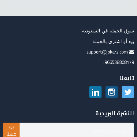
سوق الجملة في السعودية
بيع أو اشتري بالجملة
support@jokarz.com
966538808179+
تابعنا
تويتر
انستغرام
لينكدين
النشرة البريدية
حسنا