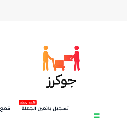
للأعمال فقط
تسجيل بائعين الجملة
قطع غ
view_headline