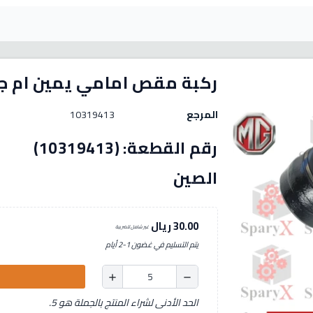
ركبة مقص امامي يمين ام جي -ZS
المرجع
10319413
رقم الق
الصين
30.00 ريال
غير شامل للضريبة
يتم التسليم في غضون 1-2 أيام
add
remove
الحد الأدنى لشراء المنتج بالجملة هو 5.