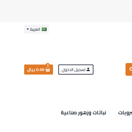
العربية
0
تسجيل الدخول
0.00 ريال
sea
person
روبات
نباتات وزهور صناعية