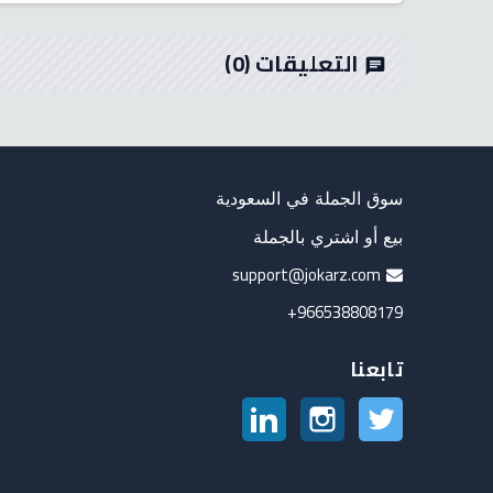
التعليقات
(0)
chat
سوق الجملة في السعودية
بيع أو اشتري بالجملة
support@jokarz.com
966538808179+
تابعنا
تويتر
انستغرام
لينكدين