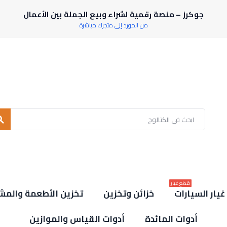
جوكرز – منصة رقمية لشراء وبيع الجملة بين الأعمال
من المورد إلى متجرك مباشرة
rch
قطع غيار
يار السيارات
خزائن وتخزين
تخزين الأطعمة والمش
أدوات المائدة
أدوات القياس والموازين