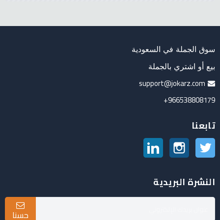
سوق الجملة في السعودية
بيع أو اشتري بالجملة
support@jokarz.com
966538808179+
تابعنا
تويتر
انستغرام
لينكدين
النشرة البريدية
حسنا