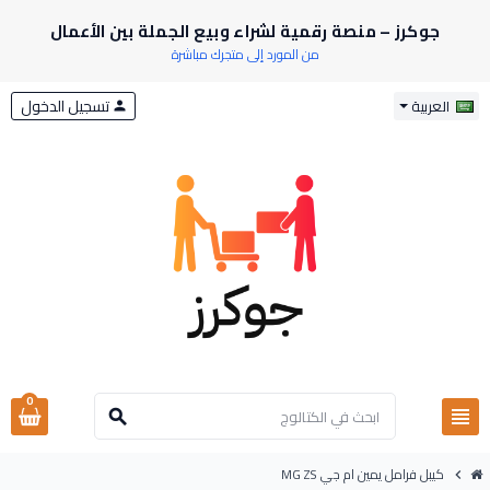
جوكرز – منصة رقمية لشراء وبيع الجملة بين الأعمال
من المورد إلى متجرك مباشرة
تسجيل الدخول
العربية
person
0
view_headline
search
كيبل فرامل يمين ام جي MG ZS
chevron_right