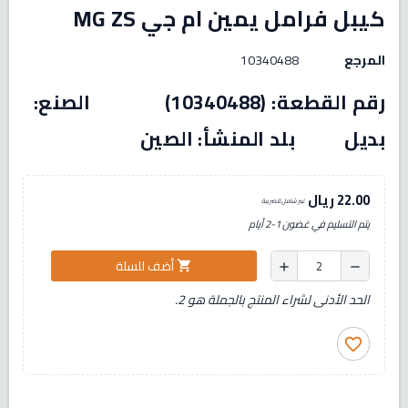
كيبل فرامل يمين ام جي MG ZS
المرجع
10340488
رقم القطعة: (10340488) الصنع:
بديل بلد المنشأ: الصين
22.00 ريال
غير شامل للضريبة
يتم التسليم في غضون 1-2 أيام
أضف للسلة
shopping_cart
add
remove
الحد الأدنى لشراء المنتج بالجملة هو 2.
favorite_border