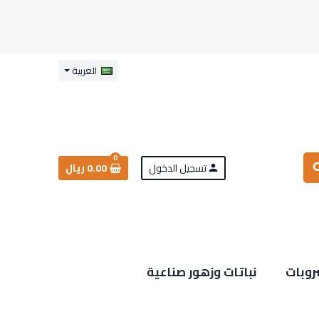
العربية
0
تسجيل الدخول
0.00 ريال
sea
person
روبات
نباتات وزهور صناعية