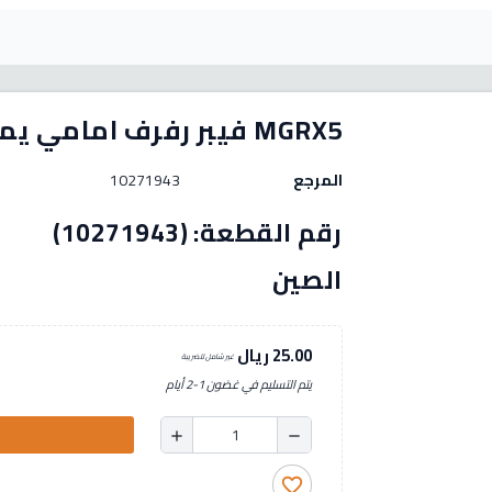
MGRX5 فيبر رفرف امامي يمين
المرجع
10271943
رقم الق
الصين
25.00 ريال
غير شامل للضريبة
يتم التسليم في غضون 1-2 أيام
add
remove
favorite_border