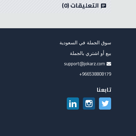
التعليقات
(0)
chat
سوق الجملة في السعودية
بيع أو اشتري بالجملة
support@jokarz.com
966538808179+
تابعنا
تويتر
انستغرام
لينكدين