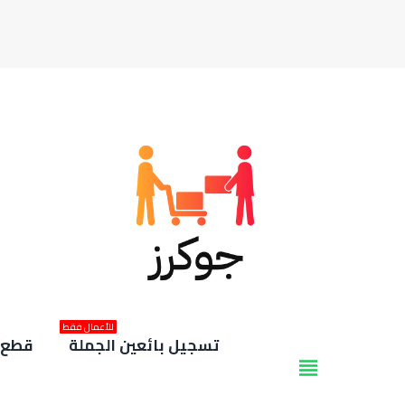
للأعمال فقط
تسجيل بائعين الجملة
قطع غ
view_headline