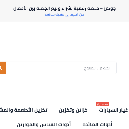
جوكرز – منصة رقمية لشراء وبيع الجملة بين الأعمال
من المورد إلى متجرك مباشرة
rch
قطع غيار
يار السيارات
خزائن وتخزين
تخزين الأطعمة والمش
أدوات المائدة
أدوات القياس والموازين